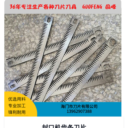
封口机齿条刀片