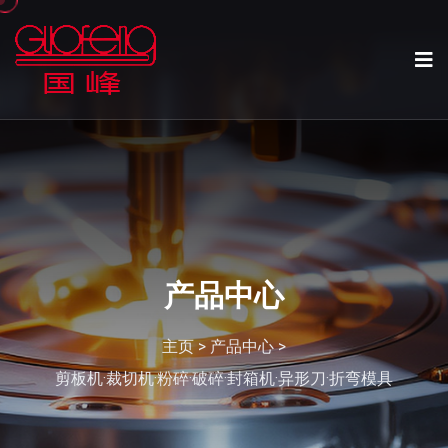
产品中心
主页
>
产品中心
>
剪板机·裁切机·粉碎·破碎·封箱机·异形刀·折弯模具