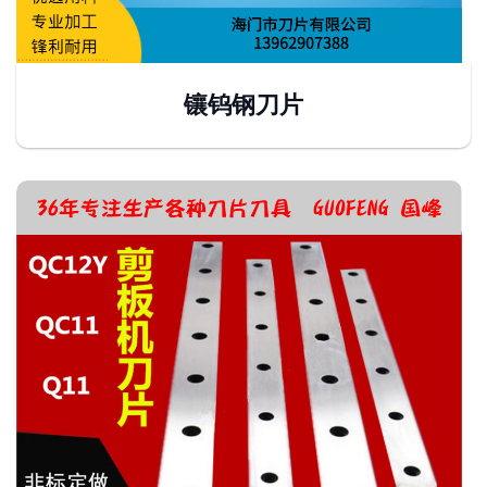
镶钨钢刀片