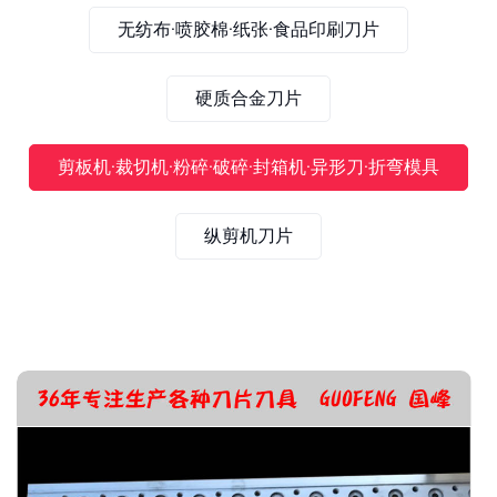
无纺布·喷胶棉·纸张·食品印刷刀片
硬质合金刀片
剪板机·裁切机·粉碎·破碎·封箱机·异形刀·折弯模具
纵剪机刀片