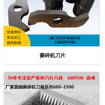
撕碎机刀片