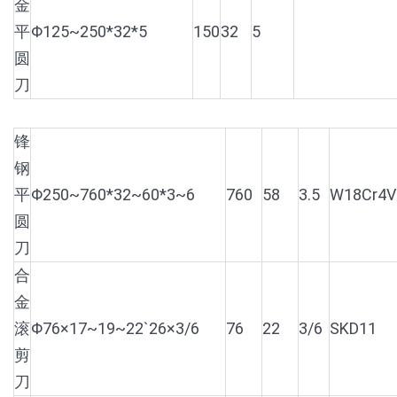
金
平
Φ125~250*32*5
150
32
5
圆
刀
锋
钢
平
Φ250~760*32~60*3~6
760
58
3.5
W18Cr4V
圆
刀
合
金
滚
Φ76×17~19~22`26×3/6
76
22
3/6
SKD11
剪
刀