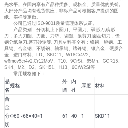
先水平。在国内享有产品种类多、规格全、质量优的美誉。
大部分产品均有现货供应，非标产品可根据客户提供的图
纸、实样等定做。
公司已通过ISO-9001质量管理体系认证。
产品类别：分切机上下圆刀、平圆刀、碟形刀,碗形
刀，多刃刀圈、刀圈、刀垫、隔圈、滚剪刀,圆盘切刀，锋
钢分纸单刀,磨刀砂轮等, 刀具材料齐全有：锋钢、钨钢、工
具钢、合金钢、不锈钢、轴承钢、镶锋钢、镶合金、硬质合
金、进口材料、LD、SKD11、W18Cr4V2、
w6mov5cr4v2,Cr12MoV、T10、9CrSi、65Mn、GCR15、
SK4、M2、D2、SKH51、H13、6CrW2Si等
常用规格如下：
品
外
内
规格
厚度
材料
名
圆
孔
合
金
分
Φ60~68×40×1
61
40
1
SKD11
切