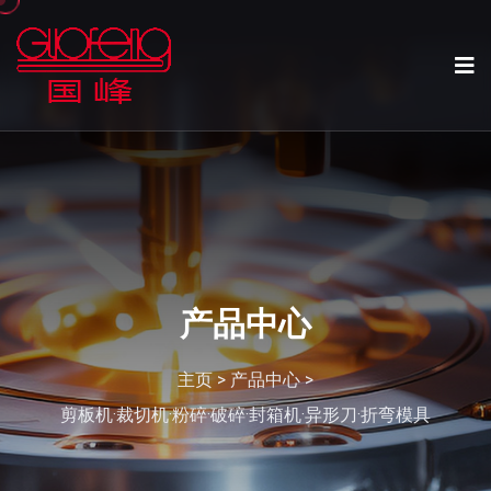
产品中心
主页
>
产品中心
>
剪板机·裁切机·粉碎·破碎·封箱机·异形刀·折弯模具