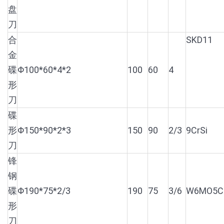
盘
刀
合
SKD11
金
碟
Φ100*60*4*2
100
60
4
形
刀
碟
形
Φ150*90*2*3
150
90
2/3
9CrSi
刀
锋
钢
碟
Φ190*75*2/3
190
75
3/6
W6MO5C
形
刀