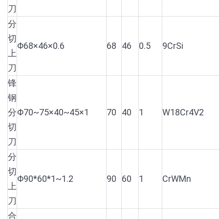
刀
分
切
Φ68×46×0.6
68
46
0.5
9CrSi
上
刀
锋
钢
分
Φ70~75×40~45×1
70
40
1
W18Cr4V2
切
刀
分
切
Φ90*60*1~1.2
90
60
1
CrWMn
上
刀
合