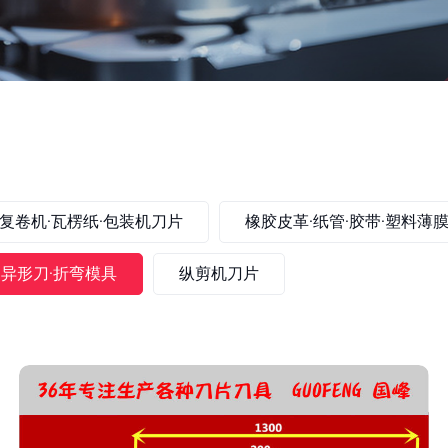
复卷机·瓦楞纸·包装机刀片
橡胶皮革·纸管·胶带·塑料薄
·异形刀·折弯模具
纵剪机刀片