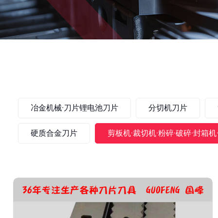
冶金机械·刀片锂电池刀片
分切机刀片
硬质合金刀片
剪板机·裁切机·粉碎·破碎·封箱机