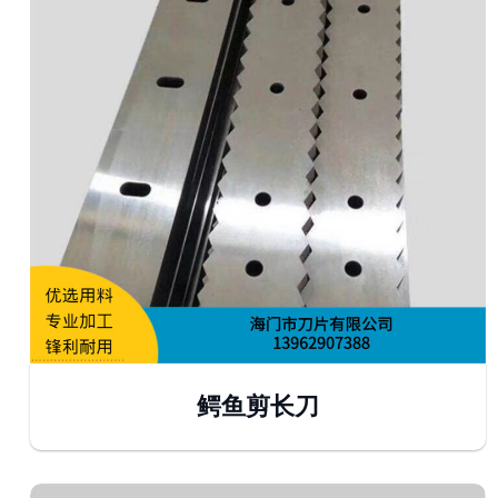
鳄鱼剪长刀