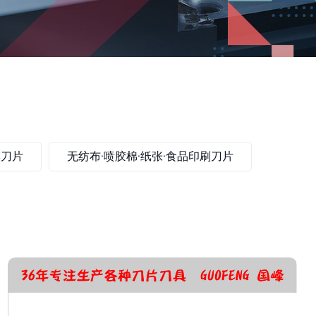
膜刀片
无纺布·喷胶棉·纸张·食品印刷刀片