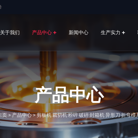
号
关于我们
产品中心
新闻中心
生产实力
产品中心
主页
>
产品中心
>
剪板机·裁切机·粉碎·破碎·封箱机·异形刀·折弯模