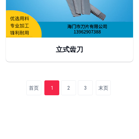
立式齿刀
首页
1
2
3
末页