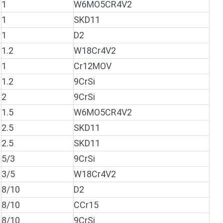
1
W6MO5CR4V2
1
SKD11
1
D2
1.2
W18Cr4V2
1
Cr12MOV
1.2
9CrSi
2
9CrSi
1.5
W6MO5CR4V2
2.5
SKD11
2.5
SKD11
5/3
9CrSi
3/5
W18Cr4V2
8/10
D2
8/10
CCr15
8/10
9CrSi