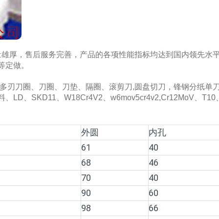
雄厚，售后服务完善，产品的各项性能指标均达到国内领先水
等定做。
刃刀圈、刀圈、刀垫、隔圈、滚剪刀,圆盘切刀，锋钢分纸单刀,
11、W18Cr4V2、w6mov5cr4v2,Cr12MoV、T10、9
外圆
内孔
61
40
68
46
70
40
90
60
98
66