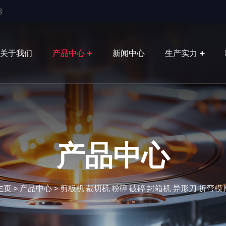
号
关于我们
产品中心
新闻中心
生产实力
产品中心
主页
>
产品中心
>
剪板机·裁切机·粉碎·破碎·封箱机·异形刀·折弯模