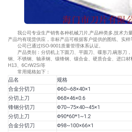
我公司专业生产销售各种机械刀片,产品种类多,技术力量
产品均有现货供应，非标产品可根据客户提供的图纸、实样
公司已通过ISO-9001质量管理体系认证。
产品类别：分切机上下圆刀、平圆刀、碟形刀,碗形刀，多
钢、不锈钢、轴承钢、镶锋钢、镶合金、硬质合金、进口材料、LD、SKD
H13、6CrW2Si等
常用规格如下：
品名
规格
合金分切刀
Φ60~68×40×1
分切上刀
Φ68×46×0.6
锋钢分切刀
Φ70~75×40~45×1
分切上刀
Φ90*60*1~1.2
合金分切刀
Φ98~100×66×1