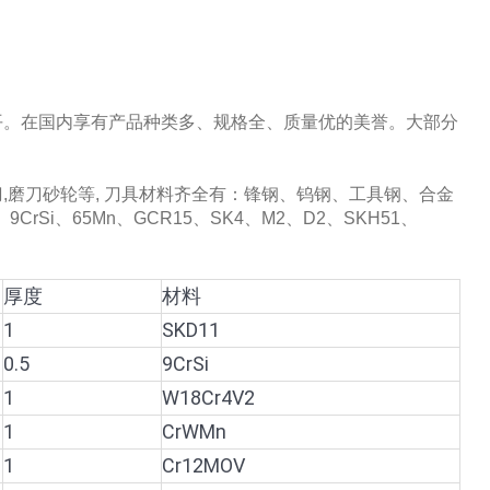
平。在国内享有产品种类多、规格全、质量优的美誉。大部分
磨刀砂轮等, 刀具材料齐全有：锋钢、钨钢、工具钢、合金
CrSi、65Mn、GCR15、SK4、M2、D2、SKH51、
厚度
材料
1
SKD11
0.5
9CrSi
1
W18Cr4V2
1
CrWMn
1
Cr12MOV