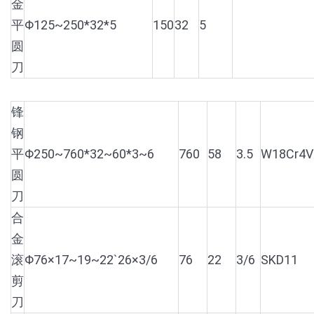
金
平
Φ125~250*32*5
150
32
5
圆
刀
锋
钢
平
Φ250~760*32~60*3~6
760
58
3.5
W18Cr4V
圆
刀
合
金
滚
Φ76×17~19~22`26×3/6
76
22
3/6
SKD11
剪
刀