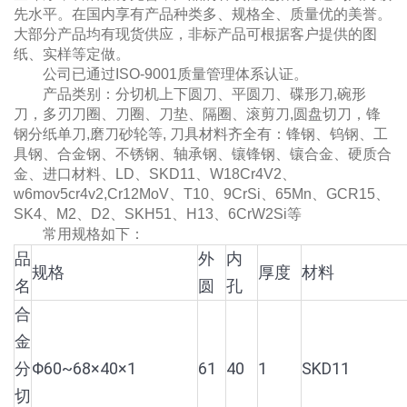
先水平。在国内享有产品种类多、规格全、质量优的美誉。
大部分产品均有现货供应，非标产品可根据客户提供的图
纸、实样等定做。
公司已通过ISO-9001质量管理体系认证。
产品类别：分切机上下圆刀、平圆刀、碟形刀,碗形
刀，多刃刀圈、刀圈、刀垫、隔圈、滚剪刀,圆盘切刀，锋
钢分纸单刀,磨刀砂轮等, 刀具材料齐全有：锋钢、钨钢、工
具钢、合金钢、不锈钢、轴承钢、镶锋钢、镶合金、硬质合
金、进口材料、LD、SKD11、W18Cr4V2、
w6mov5cr4v2,Cr12MoV、T10、9CrSi、65Mn、GCR15、
SK4、M2、D2、SKH51、H13、6CrW2Si等
常用规格如下：
品
外
内
规格
厚度
材料
名
圆
孔
合
金
分
Φ60~68×40×1
61
40
1
SKD11
切