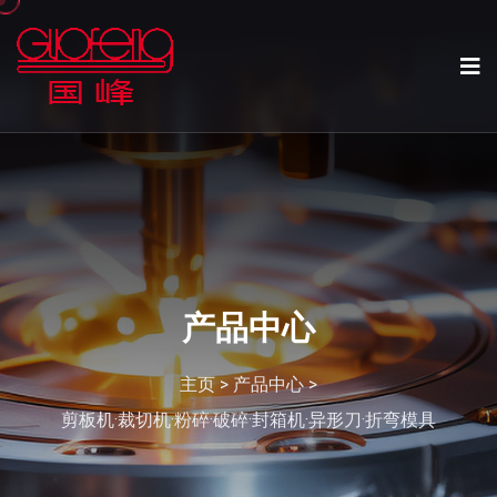
产品中心
主页
>
产品中心
>
剪板机·裁切机·粉碎·破碎·封箱机·异形刀·折弯模具