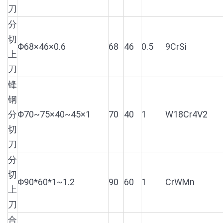
刀
分
切
Φ68×46×0.6
68
46
0.5
9CrSi
上
刀
锋
钢
分
Φ70~75×40~45×1
70
40
1
W18Cr4V2
切
刀
分
切
Φ90*60*1~1.2
90
60
1
CrWMn
上
刀
合