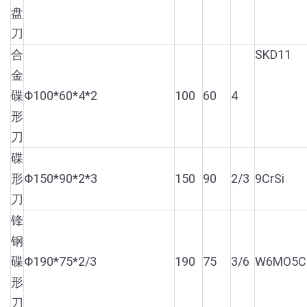
盘
刀
合
SKD11
金
碟
Φ100*60*4*2
100
60
4
形
刀
碟
形
Φ150*90*2*3
150
90
2/3
9CrSi
刀
锋
钢
碟
Φ190*75*2/3
190
75
3/6
W6MO5C
形
刀