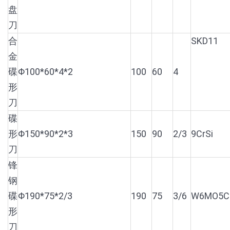
盘
刀
合
SKD11
金
碟
Φ100*60*4*2
100
60
4
形
刀
碟
形
Φ150*90*2*3
150
90
2/3
9CrSi
刀
锋
钢
碟
Φ190*75*2/3
190
75
3/6
W6MO5C
形
刀