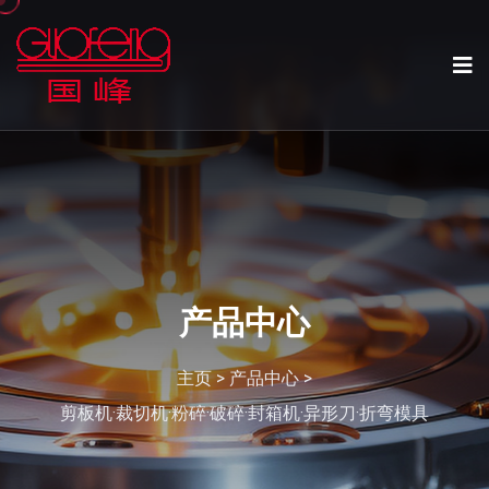
产品中心
主页
>
产品中心
>
剪板机·裁切机·粉碎·破碎·封箱机·异形刀·折弯模具