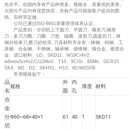
先水平。在国内享有产品种类多、规格全、质量优的美誉。
大部分产品均有现货供应，非标产品可根据客户提供的图
纸、实样等定做。
公司已通过ISO-9001质量管理体系认证。
产品类别：分切机上下圆刀、平圆刀、碟形刀,碗形
刀，多刃刀圈、刀圈、刀垫、隔圈、滚剪刀,圆盘切刀，锋
钢分纸单刀,磨刀砂轮等, 刀具材料齐全有：锋钢、钨钢、工
具钢、合金钢、不锈钢、轴承钢、镶锋钢、镶合金、硬质合
金、进口材料、LD、SKD11、W18Cr4V2、
w6mov5cr4v2,Cr12MoV、T10、9CrSi、65Mn、GCR15、
SK4、M2、D2、SKH51、H13、6CrW2Si等
常用规格如下：
品
外
内
规格
厚度
材料
名
圆
孔
合
金
分
Φ60~68×40×1
61
40
1
SKD11
切