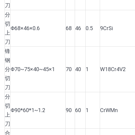
刀
分
切
Φ68×46×0.6
68
46
0.5
9CrSi
上
刀
锋
钢
分
Φ70~75×40~45×1
70
40
1
W18Cr4V2
切
刀
分
切
Φ90*60*1~1.2
90
60
1
CrWMn
上
刀
合