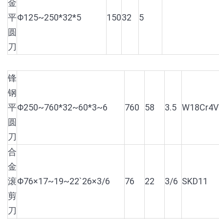
金
平
Φ125~250*32*5
150
32
5
圆
刀
锋
钢
平
Φ250~760*32~60*3~6
760
58
3.5
W18Cr4V
圆
刀
合
金
滚
Φ76×17~19~22`26×3/6
76
22
3/6
SKD11
剪
刀