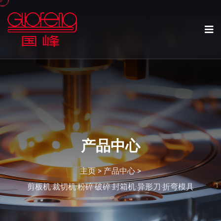
产品中心
主页
>
产品中心
>
剪板机·裁切机·粉碎·破碎·封箱机·异形刀·折弯模具